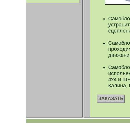
Самобло
устранит
сцеплен
Самобло
проходим
движении
Самобло
исполне
4х4 и Ш
Калина, 
ЗАКАЗАТЬ